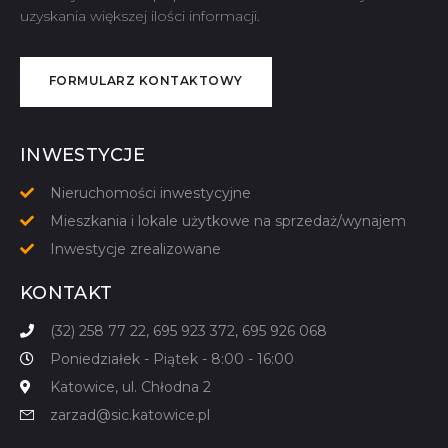
uzyskania większej ilości informacji.
FORMULARZ KONTAKTOWY
NAPISZ DO NAS
INWESTYCJE
Nieruchomości inwestycyjne
Mieszkania i lokale użytkowe na sprzedaż/wynajem
Inwestycje zrealizowane
KONTAKT
(32) 258 77 22, 695 923 372, 695 926 068
Poniedziałek - Piątek - 8:00 - 16:00
Katowice, ul. Chłodna 2
zarzad@sic.katowice.pl