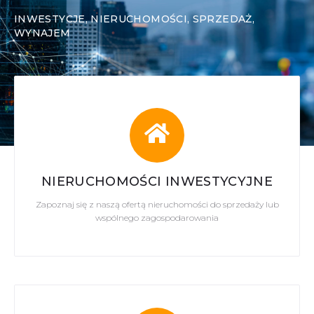
INWESTYCJE, NIERUCHOMOŚCI, SPRZEDAŻ,
WYNAJEM
NIERUCHOMOŚCI INWESTYCYJNE
Zapoznaj się z naszą ofertą nieruchomości do sprzedaży lub
wspólnego zagospodarowania