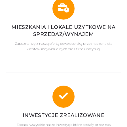
MIESZKANIA I LOKALE UŻYTKOWE NA
SPRZEDAŻ/WYNAJEM
Zapoznaj się z naszą ofertą deweloperską przeznaczoną dla
klientów indywidualnych oraz firm i instytucji
INWESTYCJE ZREALIZOWANE
Zobacz wszystkie nasze inwestycje które zostały przez nas