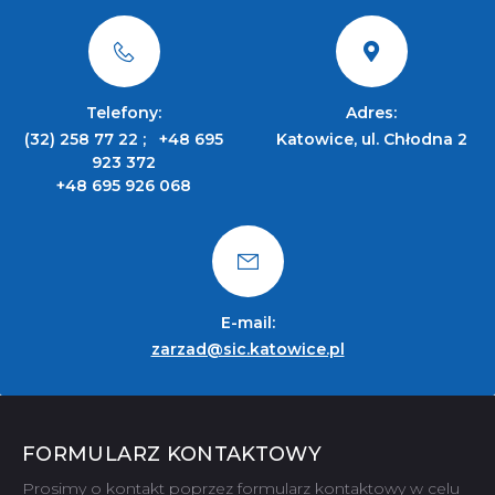
Telefony:
Adres:
(32) 258 77 22
;
+48 695
Katowice, ul. Chłodna 2
923 372
+48 695 926 068
E-mail:
zarzad@sic.katowice.pl
FORMULARZ KONTAKTOWY
Prosimy o kontakt poprzez formularz kontaktowy w celu